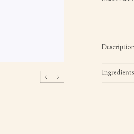
Désodorisant 
Descriptio
Ingredient