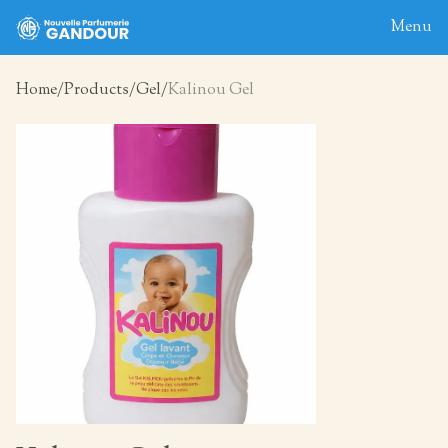
Menu
Home
Products
Gel
Kalinou Gel
Home
About
Blog
Products
Contact