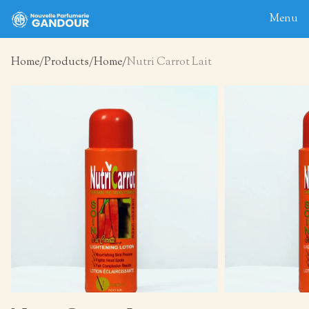
Menu
Home
Products
Home
Nutri Carrot Lait
Home
About
Blog
Products
Contact