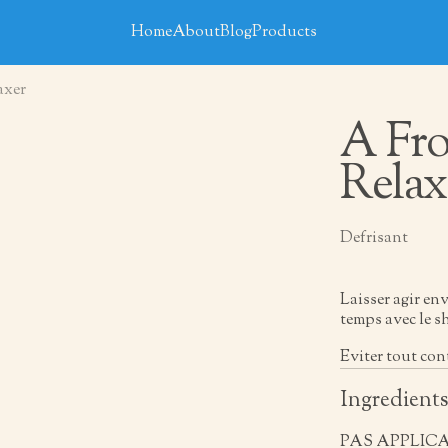
Home
About
Blog
Products
axer
A Fro
Relax
Defrisant
Laisser agir en
temps avec le 
Eviter tout con
Ingredient
PAS APPLIC