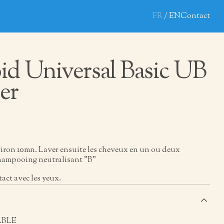
FR
EN
Contact
id Universal Basic UB
er
viron 10mn. Laver ensuite les cheveux en un ou deux
shampooing neutralisant "B"
tact avec les yeux.
s
ABLE