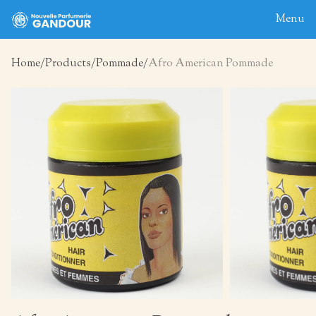
Menu
Home
Products
Pommade
Afro American Pommade
Home
About
Blog
Products
Contact