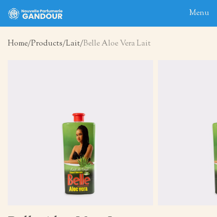
Menu
Home
Products
Lait
Belle Aloe Vera Lait
Home
About
Blog
Products
Contact