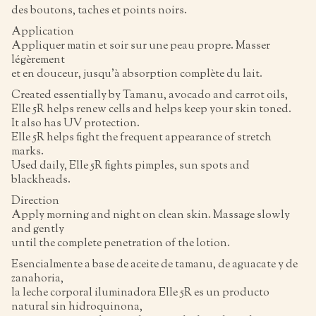
des boutons, taches et points noirs.
Application
Appliquer matin et soir sur une peau propre. Masser
légèrement
et en douceur, jusqu’à absorption complète du lait.
Created essentially by Tamanu, avocado and carrot oils,
Elle 5R helps renew cells and helps keep your skin toned.
It also has UV protection.
Elle 5R helps fight the frequent appearance of stretch
marks.
Used daily, Elle 5R fights pimples, sun spots and
blackheads.
Direction
Apply morning and night on clean skin. Massage slowly
and gently
until the complete penetration of the lotion.
Esencialmente a base de aceite de tamanu, de aguacate y de
zanahoria,
la leche corporal iluminadora Elle 5R es un producto
natural sin hidroquinona,