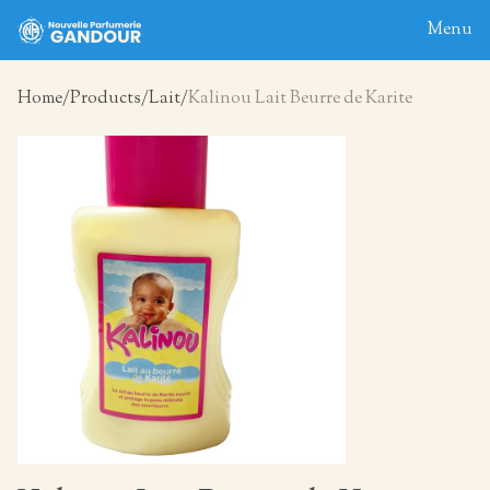
Menu
Home
Products
Lait
Kalinou Lait Beurre de Karite
Home
About
Blog
Products
Contact