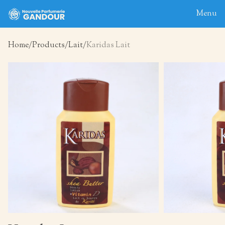
Menu
Home
Products
Lait
Karidas Lait
Home
About
Blog
Products
Contact