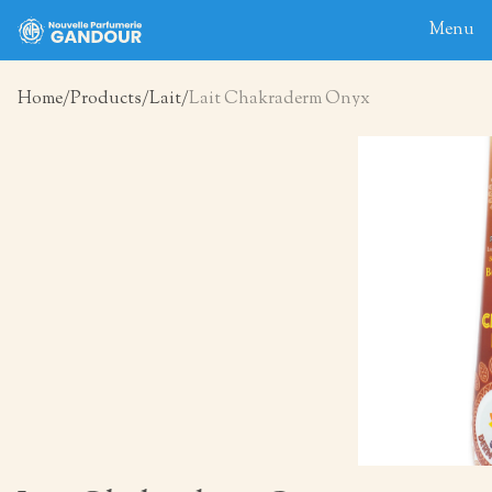
Menu
Home
Products
Lait
Lait Chakraderm Onyx
Home
About
Blog
Products
Contact