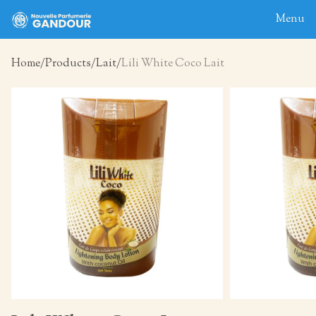
Menu
Home
Products
Lait
Lili White Coco Lait
Home
About
Blog
Products
Contact